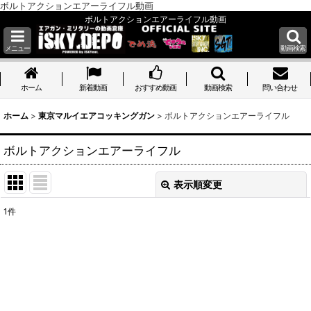
ボルトアクションエアーライフル動画
ボルトアクションエアーライフル動画
メニュー
動画検索
ホーム
ホーム
新着動画
おすすめ動画
動画検索
問い合わせ
ホーム
>
東京マルイエアコッキングガン
>
ボルトアクションエアーライフル
ボルトアクションエアーライフル
表示順変更
閉じる
1
件
表示数
:
並び順
:
絞り込む