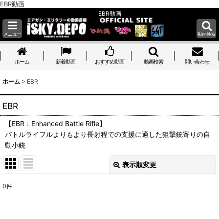
EBR動画
EBR動画
メニュー
動画検索
ホーム
ホーム
新着動画
おすすめ動画
動画検索
問い合わせ
ホーム
>
EBR
EBR
【EBR：Enhanced Battle Rifle】
バトルライフルよりもより長射程での支援に適した狙撃銃寄りの自
動小銃
表示順変更
閉じる
0
件
表示数
: