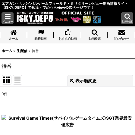
エアガン・サバイバルゲームフィールド・ミリタリーレビュー動画情報サイト
【ISKY.DEPO】でめ流・でめうらview公式ページです！
メニュー
動画検索
ホーム
ホーム
新着動画
おすすめ動画
動画検索
問い合わせ
ホーム
>
生配信
>
特番
特番
表示順変更
閉じる
0
件
表示数
:
並び順
:
絞り込む