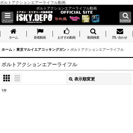
ボルトアクションエアーライフル動画
ボルトアクションエアーライフル動画
メニュー
動画検索
ホーム
ホーム
新着動画
おすすめ動画
動画検索
問い合わせ
ホーム
>
東京マルイエアコッキングガン
>
ボルトアクションエアーライフル
ボルトアクションエアーライフル
表示順変更
閉じる
1
件
表示数
:
並び順
:
絞り込む