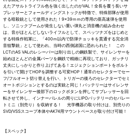
えたアサルトライフル色を強く出したのがVAL！全長を覆う長いサ
プレッサーとフォールディングストックが特徴で、特殊部隊が使用
する暗殺銃として使用された！9×39ｍｍの専用の亜高速弾を使用
し、ソニックブームが発生しない重い弾丸と消音機の組み合わせ
は、音がほとんどしないライフルとして、スペッツナズをはじめと
する特殊作戦軍に、「400ｍ以内で防弾チョッキを貫通する完全消
音狙撃銃」として使われ、当時の西側諸国に恐れられた！ この
LCTのAS VALのレシーバーは削り出しの鋼鉄製で、サイレンサーを
始めほとんどの金属パーツを鋼鉄で精緻に再現しており、ガッチリ
丈夫にしっかりと作り上げてある！エジェクションポートをボルト
を引いて開けてHOPを調整する可変HOP！通常のセレクターでセー
フ/フルオート切り替えを行い、トリガーの後ろのセレクターでセミ
オートポジションとするのは実銃と同じ！バッテリーはサイレンサ
ーをサイレンサー後部下のロックボタンを押してサプレッサーを回
転させて外し、インナーバレルの周りにLIPOバッテリーのセパレー
トミニ（別売り）を収納する！ 光学機器の取り付けは、別売りの
SVD/VSSスコープ本体やAK74用マウントベースが取り付け可能！
【スペック】