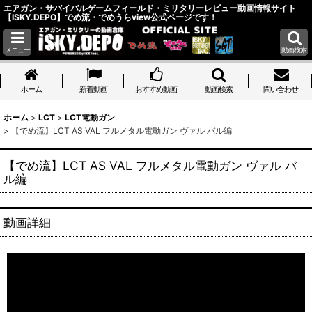
エアガン・サバイバルゲームフィールド・ミリタリーレビュー動画情報サイト
【ISKY.DEPO】でめ流・でめうらview公式ページです！
メニュー
動画検索
ホーム
ホーム
新着動画
おすすめ動画
動画検索
問い合わせ
ホーム
>
LCT
>
LCT電動ガン
>
【でめ流】LCT AS VAL フルメタル電動ガン ヴァル バル編
【でめ流】LCT AS VAL フルメタル電動ガン ヴァル バ
ル編
動画詳細