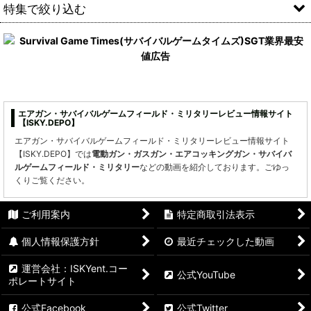
並び順
:
特集で絞り込む
絞り込む
アサルトライフル
バトルライフル
EBR
エアガン・サバイバルゲームフィールド・ミリタリーレビュー情報サイト
【ISKY.DEPO】
スナイパーライフル
エアガン・サバイバルゲームフィールド・ミリタリーレビュー情報サイト
【ISKY.DEPO】では
電動ガン・ガスガン・エアコッキングガン・サバイバ
DMR
ルゲームフィールド・ミリタリー
などの動画を紹介しております。ごゆっ
くりご覧ください。
AMR
ご利用案内
特定商取引法表示
サブマシンガン
個人情報保護方針
最近チェックした動画
PDW
運営会社：ISKYent.コー
公式YouTube
ポレートサイト
PDR
公式Facebook
公式Twitter