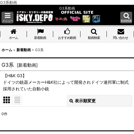
G3系動画
G3系動画
メニュー
動画検索
ホーム
ホーム
新着動画
おすすめ動画
動画検索
問い合わせ
ホーム
>
新着動画
>
G3系
G3系
[
新着動画
]
【H&K G3】
ドイツの銃器メーカーH&K社によって開発されドイツ連邦軍に制式
採用されていた自動小銃
表示順変更
閉じる
0
件
表示数
: